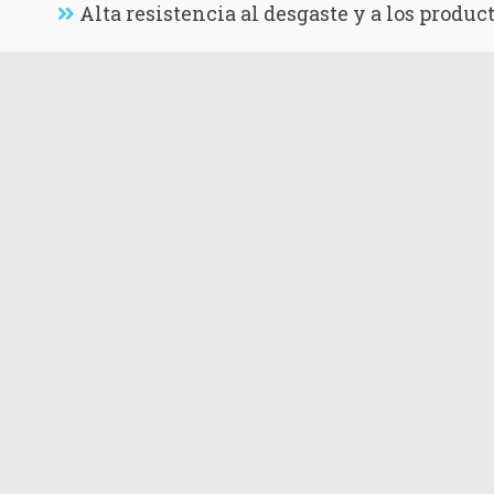
Alta resistencia al desgaste y a los produc
Sistema impermeable al agua, sin uniones,
Confiera una superficie resistente al desgas
Sistema decorativo de suelos industriales
Mejora los ambientes de tu vivienda o empresa c
Nuestros Servicios de Pavime
En
Rhino Impermeabilizaciónes
ofrecemos una am
Nuestro equipo de profesionales cuenta con años 
Tipos de Pavimentos que Ofrecemo
Pavimentos de Resina Epoxi:
Ideales para 
Pavimentos de Poliuretano:
Perfectos para